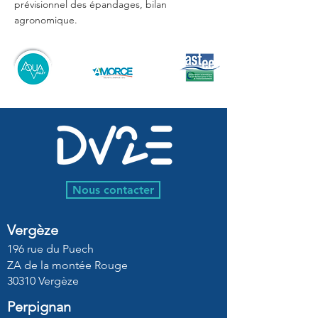
prévisionnel des épandages, bilan
agronomique.
Nous contacter
Vergèze
196 rue du Puech
ZA de la montée Rouge
30310 Vergèze
Perpignan