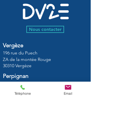
Nous contacter
Vergèze
196 rue du Puech
ZA de la montée Rouge
30310 Vergèze
Perpignan
​5 rue Joseph Marsal, Bâtiment 1A
66100 Perpignan
Téléphone
Email
Labège
150 Rue de la Découverte
​Buroparc II, 1er étage
31670 Labège